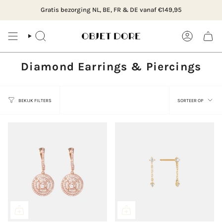
Ga
nze boetiek & atelier in Rotterdam, Hillegersberg of bestel online
Gratis bezorging NL, BE, FR & DE vanaf €149,95
naar
content
ZOEK
ACCOUNT
Diamond Earrings & Piercings
Sortee
SORTEER OP
BEKIJK FILTERS
op