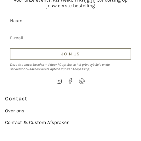
jouw eerste bestelling
JOIN US
Deze site wordt beschermd door hCaptcha en het
privacybeleid
en de
servicevoorwaarden
van hCaptcha zijn van toepassing.
I
F
P
n
a
i
s
c
n
t
e
t
Contact
a
b
e
g
o
r
Over ons
r
o
e
a
k
s
Contact & Custom Afspraken
m
t