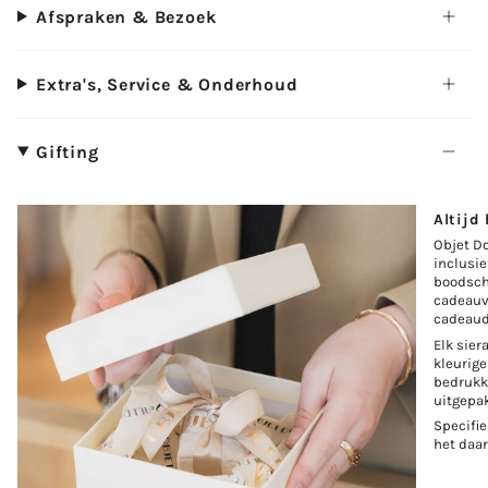
Afspraken & Bezoek
Extra's, Service & Onderhoud
Gifting
Altijd
Objet D
inclusi
boodsch
cadeauv
cadeaud
Elk sie
kleurige
bedrukki
uitgepak
Specifie
het daa