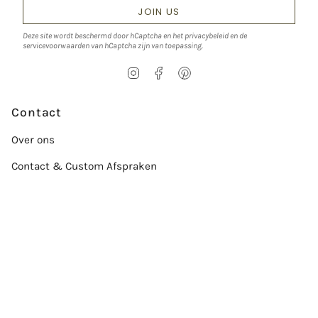
JOIN US
Deze site wordt beschermd door hCaptcha en het
privacybeleid
en de
servicevoorwaarden
van hCaptcha zijn van toepassing.
I
F
P
n
a
i
s
c
n
t
e
t
Contact
a
b
e
g
o
r
Over ons
r
o
e
a
k
s
Contact & Custom Afspraken
m
t
Service
Maattabel
Care Guide
Conflictvrije Diamanten