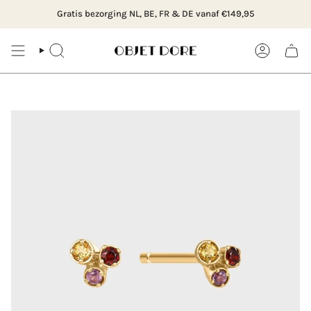
Ga
telier in Rotterdam, Hillegersberg of bestel online
Gratis bezorging NL, BE, FR & DE vanaf €149,95
naar
content
ZOEK
ACCOUNT