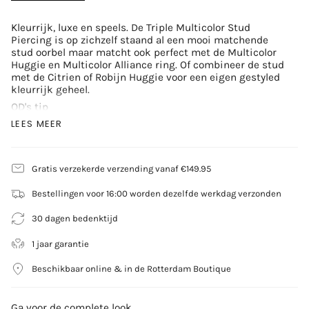
Kleurrijk, luxe en speels. De Triple Multicolor Stud
Piercing is op zichzelf staand al een mooi matchende
stud oorbel maar matcht ook perfect met de Multicolor
Huggie en Multicolor Alliance ring. Of combineer de stud
met de Citrien of Robijn Huggie voor een eigen gestyled
kleurrijk geheel.
OD's tip
Alle OD piercings zijn te dragen in alle (oorbel en
LEES MEER
piercing) gaatjes, de platte achterkant is comfortabel te
dragen tijdens het slapen, ook zijn de draaisluitingen
van de piercing solide en stevig. De lengte van de
staafjes van alle piercings zijn 6mm.
Gratis verzekerde verzending vanaf €149.95
Materiaal
Bestellingen voor 16:00 worden dezelfde werkdag verzonden
14k Geelgoud
Edelsteen
30 dagen bedenktijd
Rode Granaat: 1,2mm
Paarse Amethyst: 1,2mm
1 jaar garantie
Gele Citrien: 1,3mm
Beschikbaar online & in de Rotterdam Boutique
Per stuk verkocht
Ga voor de complete look