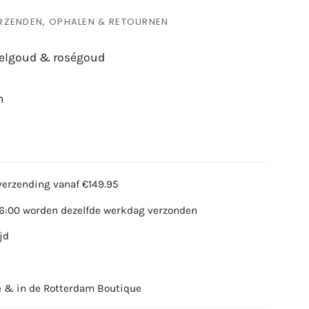
RZENDEN, OPHALEN & RETOURNEN
eelgoud & roségoud
n
verzending vanaf €149.95
16:00 worden dezelfde werkdag verzonden
jd
e & in de Rotterdam Boutique