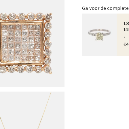
Ga voor de complete
1.
14
7
€4