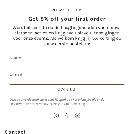
NEWSLETTER
Get 5% off your first order
Wordt als eerste op de hoogte gehouden van nieuwe
sieraden, acties en krijg exclusieve uitnodigingen
voor onze events. Als welkom krijg jij 5% korting op
jouw eerste bestelling
JOIN US
Deze site wordt beschermd door hCaptcha en het
privacybeleid
en de
servicevoorwaarden
van hCaptcha zijn van toepassing.
I
F
P
n
a
i
s
c
n
t
e
t
Contact