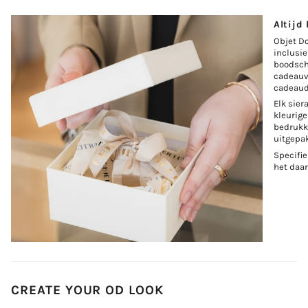
Altijd
Objet D
inclusi
boodsch
cadeauv
cadeaud
Elk sie
kleurige
bedrukki
uitgepak
Specifie
het daa
CREATE YOUR OD LOOK