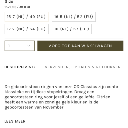
Size
15.7 (NL) / 49 (EU)
15.7 (NL) / 49 (EU)
16.5 (NL) / 52 (EU)
17.2 (NL) / 54 (EU)
18 (NL) / 57 (EU)
VOEG TOE AAN WINKELWAGEN
1
BESCHRIJVING
VERZENDEN, OPHALEN & RETOURNEN
De geboortesteen ringen van onze OD Classics zijn echte
klassieke en tijdloze stapelringen. Draag een
geboortesteen ring voor jezelf of een geliefde. Citrien
heeft een warme en zonnige gele kleur en is de
geboortesteen van November
OD's tip: Mix en match met meerdere geboortesteen ringen voor
LEES MEER
een unieke look