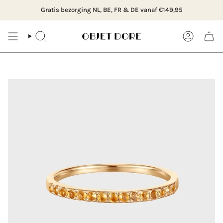
Ga
in Rotterdam, Hillegersberg of bestel online
Gratis bezorging NL, BE, FR & DE vanaf €149,95
Bezoe
naar
content
ZOEK
ACCOUNT