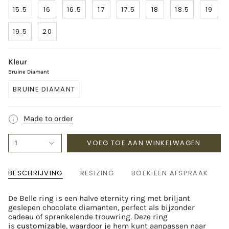
15.5
16
16.5
17
17.5
18
18.5
19
19.5
20
Kleur
Bruine Diamant
BRUINE DIAMANT
Made to order
VOEG TOE AAN WINKELWAGEN
1
BESCHRIJVING
RESIZING
BOEK EEN AFSPRAAK
De Belle ring is een halve eternity ring met briljant
geslepen chocolate diamanten, perfect als bijzonder
cadeau of sprankelende trouwring. Deze ring
is
customizable
, waardoor je hem kunt aanpassen naar