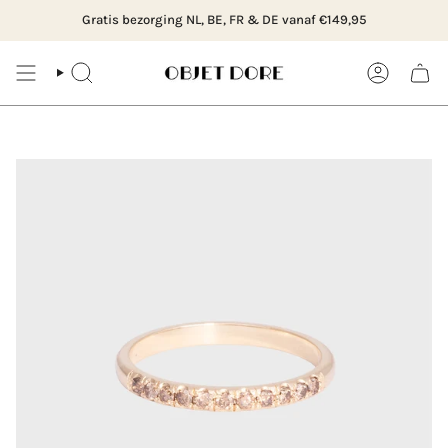
Ga
ier in Rotterdam, Hillegersberg of bestel online
Gratis bezorging NL, BE, FR & DE vanaf €149,95
B
naar
content
ZOEK
ACCOUNT