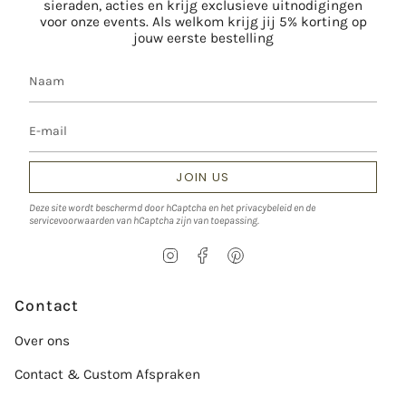
sieraden, acties en krijg exclusieve uitnodigingen
voor onze events. Als welkom krijg jij 5% korting op
jouw eerste bestelling
JOIN US
Deze site wordt beschermd door hCaptcha en het
privacybeleid
en de
servicevoorwaarden
van hCaptcha zijn van toepassing.
I
F
P
n
a
i
s
c
n
t
e
t
Contact
a
b
e
g
o
r
Over ons
r
o
e
a
k
s
Contact & Custom Afspraken
m
t